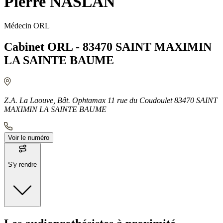
Pierre NASLAN
Médecin ORL
Cabinet ORL - 83470 SAINT MAXIMIN
LA SAINTE BAUME
Z.A. La Laouve, Bât. Ophtamax 11 rue du Coudoulet 83470 SAINT
MAXIMIN LA SAINTE BAUME
Voir le numéro
S'y rendre
Moyens de transport