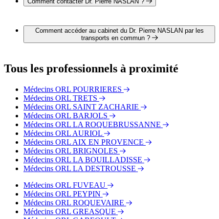
Comment contacter Dr. Pierre NASLAN ?
Il est possible de contacter Dr. Pierre NASLAN par téléphone
au 09 83 41 41 14.
Comment accéder au cabinet du Dr. Pierre NASLAN par les
transports en commun ?
Le cabinet du Dr. Pierre NASLAN est situé à proximité des
arrêts suivants :
Tous les professionnels à proximité
Bus - Ollières - Fontaine du Saule
Bus - Ollières - Mairie
Médecins ORL POURRIERES
Bus - Fabron
Médecins ORL TRETS
Médecins ORL SAINT ZACHARIE
Médecins ORL BARJOLS
Médecins ORL LA ROQUEBRUSSANNE
Médecins ORL AURIOL
Médecins ORL AIX EN PROVENCE
Médecins ORL BRIGNOLES
Médecins ORL LA BOUILLADISSE
Médecins ORL LA DESTROUSSE
Médecins ORL FUVEAU
Médecins ORL PEYPIN
Médecins ORL ROQUEVAIRE
Médecins ORL GREASQUE