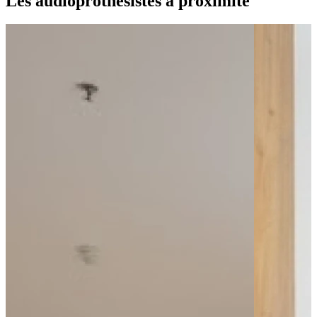
Les audioprothésistes à proximité
Bus - Ollières - Fontaine du Saule
Bus - Ollières - Mairie
Bus - Fabron
Leaflet
|
©
OpenStreetMap
contributors
+
−