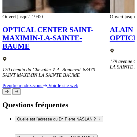
Ouvert jusqu'à 19:00
Ouvert jusqu'
OPTICAL CENTER SAINT-
ALAIN
MAXIMIN-LA-SAINTE-
OPTICI
BAUME
179 avenue G
LA SAINTE
170 chemin du Chevalier Z.A. Bonneval, 83470
SAINT MAXIMIN LA SAINTE BAUME
Prendre rendez-vous
Voir le site web
Questions fréquentes
Quelle est l'adresse du Dr. Pierre NASLAN ?
L'adresse du Dr. Pierre NASLAN est Z.A. La Laouve, Bât.
Ophtamax 83470 SAINT MAXIMIN LA SAINTE BAUME