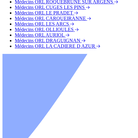
Médecins ORL ROQUEBRUNE SUR ARGENS
Médecins ORL CUGES LES PINS
Médecins ORL LE PRADET
Médecins ORL CARQUEIRANNE
Médecins ORL LES ARCS
Médecins ORL OLLIOULES
Médecins ORL AURIOL
Médecins ORL DRAGUIGNAN
Médecins ORL LA CADIERE D AZUR