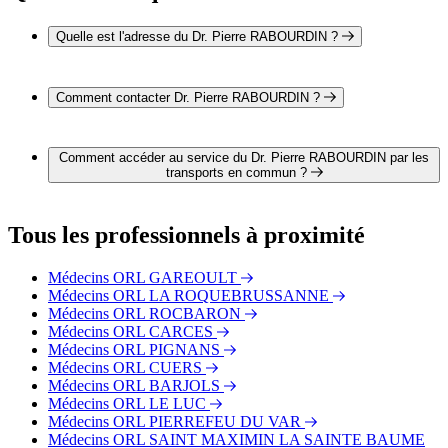
Quelle est l'adresse du Dr. Pierre RABOURDIN ?
L'adresse du Dr. Pierre RABOURDIN est Boulevard Joseph
Monnier 83170 BRIGNOLES
Comment contacter Dr. Pierre RABOURDIN ?
Il est possible de contacter Dr. Pierre RABOURDIN par
téléphone au 04 94 72 66 00 .
Comment accéder au service du Dr. Pierre RABOURDIN par les
transports en commun ?
Le service du Dr. Pierre RABOURDIN est situé à proximité
des arrêts suivants :
Tous les professionnels à proximité
Bus - Brignoles - Halte Routière
Bus - Lycée Raynouard
Médecins ORL GAREOULT
Bus - Place Georges Clemenceau
Médecins ORL LA ROQUEBRUSSANNE
Médecins ORL ROCBARON
Médecins ORL CARCES
Médecins ORL PIGNANS
Médecins ORL CUERS
Médecins ORL BARJOLS
Médecins ORL LE LUC
Médecins ORL PIERREFEU DU VAR
Médecins ORL SAINT MAXIMIN LA SAINTE BAUME