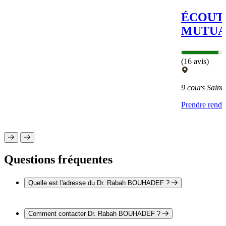
ÉCOUTE
MUTUA
(16 avis)
9 cours Sai
Prendre rend
Questions fréquentes
Quelle est l'adresse du Dr. Rabah BOUHADEF ?
L'adresse du Dr. Rabah BOUHADEF est 5 rue de
Montélimar 36100 ISSOUDUN
Comment contacter Dr. Rabah BOUHADEF ?