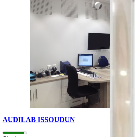
Bus - Hôpital
Bus - Centre-Ville Poterie
Leaflet
|
©
OpenStreetMap
contributors
+
−
AUDILAB ISSOUDUN