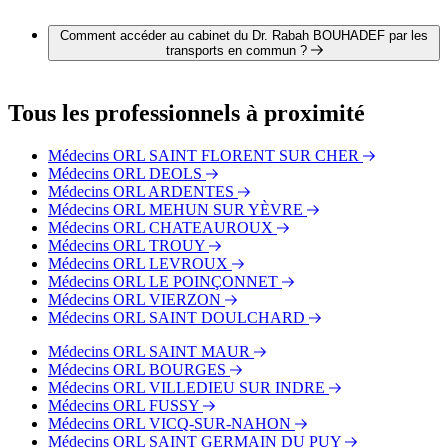
Il est possible de contacter Dr. Rabah BOUHADEF par
téléphone au 09 55 25 00 10.
Comment accéder au cabinet du Dr. Rabah BOUHADEF par les
transports en commun ?
Le cabinet du Dr. Rabah BOUHADEF est situé à proximité
des arrêts suivants :
Tous les professionnels à proximité
Bus - Roosevelt
Bus - Hôpital
Médecins ORL SAINT FLORENT SUR CHER
Bus - Centre-Ville Poterie
Médecins ORL DEOLS
Médecins ORL ARDENTES
Médecins ORL MEHUN SUR YÈVRE
Médecins ORL CHATEAUROUX
Médecins ORL TROUY
Médecins ORL LEVROUX
Médecins ORL LE POINÇONNET
Médecins ORL VIERZON
Médecins ORL SAINT DOULCHARD
Médecins ORL SAINT MAUR
Médecins ORL BOURGES
Médecins ORL VILLEDIEU SUR INDRE
Médecins ORL FUSSY
Médecins ORL VICQ-SUR-NAHON
Médecins ORL SAINT GERMAIN DU PUY