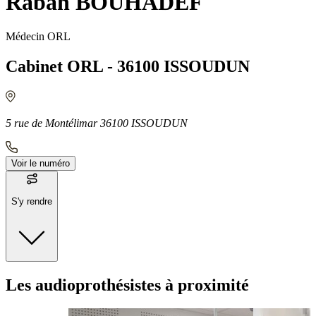
Rabah BOUHADEF
Médecin ORL
Cabinet ORL - 36100 ISSOUDUN
5 rue de Montélimar 36100 ISSOUDUN
Voir le numéro
S'y rendre
Moyens de transport
Les audioprothésistes à proximité
Bus - Roosevelt