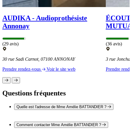
AUDIKA - Audioprothésiste
ÉCOUTE
Annonay
MUTUA
(29 avis)
(36 avis)
30 rue Sadi Carnot, 07100 ANNONAY
3 rue Jonch
Prendre rendez-vous
Voir le site web
Prendre rend
Questions fréquentes
Quelle est l'adresse de Mme Amélie BATTANDIER ?
L'adresse de Mme Amélie BATTANDIER est 115 route de la
Sizeranne 26240 BEAUSEMBLANT
Comment contacter Mme Amélie BATTANDIER ?