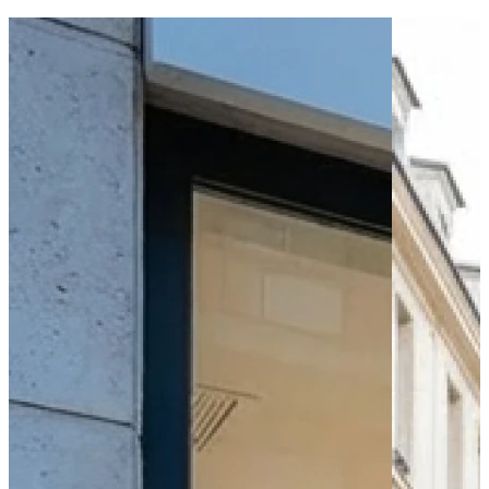
Bus - Beausemblant - Village - Place Brunet
Bus - Beausemblant - Le Champblain
Leaflet
|
©
OpenStreetMap
contributors
+
−