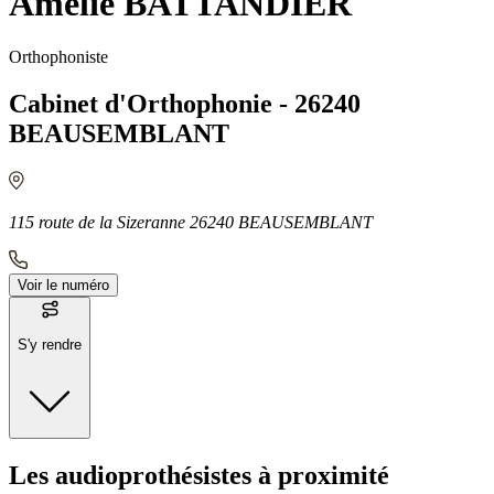
Amélie BATTANDIER
Orthophoniste
Cabinet d'Orthophonie - 26240
BEAUSEMBLANT
115 route de la Sizeranne 26240 BEAUSEMBLANT
Voir le numéro
S'y rendre
Moyens de transport
Les audioprothésistes à proximité