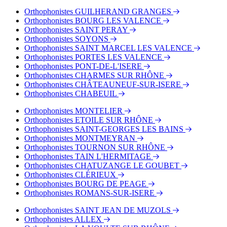
Bus - Chabeuil
Orthophonistes GUILHERAND GRANGES
Bus - Servan
Orthophonistes BOURG LES VALENCE
Orthophonistes SAINT PERAY
Orthophonistes SOYONS
Orthophonistes SAINT MARCEL LES VALENCE
Orthophonistes PORTES LES VALENCE
Orthophonistes PONT-DE-L'ISERE
Orthophonistes CHARMES SUR RHÔNE
Orthophonistes CHÂTEAUNEUF-SUR-ISERE
Orthophonistes CHABEUIL
Orthophonistes MONTELIER
Orthophonistes ETOILE SUR RHÔNE
Orthophonistes SAINT-GEORGES LES BAINS
Orthophonistes MONTMEYRAN
Orthophonistes TOURNON SUR RHÔNE
Orthophonistes TAIN L'HERMITAGE
Orthophonistes CHATUZANGE LE GOUBET
Orthophonistes CLÉRIEUX
Orthophonistes BOURG DE PEAGE
Orthophonistes ROMANS-SUR-ISERE
Orthophonistes SAINT JEAN DE MUZOLS
Orthophonistes ALLEX