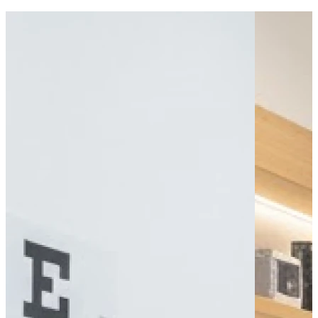
Bus - Gare de Valence
Bus - Chabeuil
Bus - Servan
Parking public
Parking - Parking Champ de Mars
Leaflet
|
©
OpenStreetMap
contributors
+
−