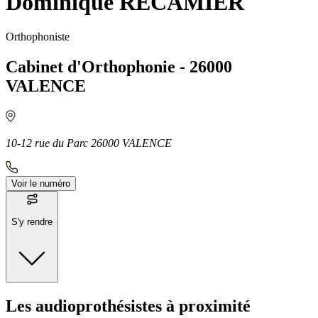
Dominique RECAMIER
Orthophoniste
Cabinet d'Orthophonie - 26000
VALENCE
10-12 rue du Parc 26000 VALENCE
Voir le numéro
S'y rendre
Moyens de transport
Les audioprothésistes à proximité