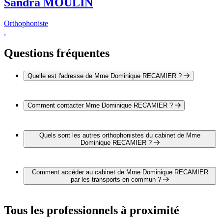
Sandra MOULIN
Orthophoniste
,
Questions fréquentes
Quelle est l'adresse de Mme Dominique RECAMIER ?
L'adresse de Mme Dominique RECAMIER est 10-12 rue du
Parc 26000 VALENCE
Comment contacter Mme Dominique RECAMIER ?
Il est possible de contacter Mme Dominique RECAMIER par
téléphone au 04 75 43 70 91.
Quels sont les autres orthophonistes du cabinet de Mme
Dominique RECAMIER ?
3 autres orthophonistes exercent également dans le cabinet de
Mme Dominique RECAMIER :
Comment accéder au cabinet de Mme Dominique RECAMIER
Mme Claire FAURE
par les transports en commun ?
Mme Annabelle LESNIEWSKI
Mme Sandra MOULIN
Le cabinet de Mme Dominique RECAMIER est situé à
proximité des arrêts suivants :
Tous les professionnels à proximité
Bus - Gare de Valence