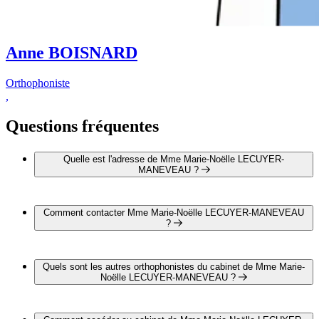
Anne BOISNARD
Orthophoniste
,
Questions fréquentes
Quelle est l'adresse de Mme Marie-Noëlle LECUYER-
MANEVEAU ?
L'adresse de Mme Marie-Noëlle LECUYER-MANEVEAU
est Cité Jean Moulin 26200 MONTELIMAR
Comment contacter Mme Marie-Noëlle LECUYER-MANEVEAU
?
Il est possible de contacter Mme Marie-Noëlle LECUYER-
MANEVEAU par téléphone au 04 75 01 69 63.
Quels sont les autres orthophonistes du cabinet de Mme Marie-
Noëlle LECUYER-MANEVEAU ?
1 autre orthophoniste exerce également dans le cabinet de
Mme Marie-Noëlle LECUYER-MANEVEAU :