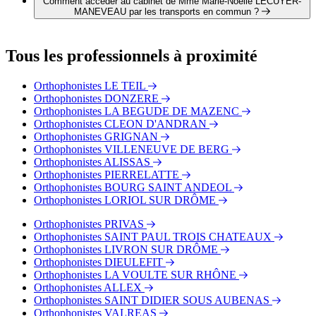
Comment accéder au cabinet de Mme Marie-Noëlle LECUYER-
Mme Anne BOISNARD
MANEVEAU par les transports en commun ?
Le cabinet de Mme Marie-Noëlle LECUYER-MANEVEAU
est situé à proximité des arrêts suivants :
Tous les professionnels à proximité
Bus - Gare 2
Bus - Montélimar - Gare Routière
Orthophonistes LE TEIL
Bus - Montélimar - Gare
Orthophonistes DONZERE
Orthophonistes LA BEGUDE DE MAZENC
Orthophonistes CLEON D'ANDRAN
Orthophonistes GRIGNAN
Orthophonistes VILLENEUVE DE BERG
Orthophonistes ALISSAS
Orthophonistes PIERRELATTE
Orthophonistes BOURG SAINT ANDEOL
Orthophonistes LORIOL SUR DRÔME
Orthophonistes PRIVAS
Orthophonistes SAINT PAUL TROIS CHATEAUX
Orthophonistes LIVRON SUR DRÔME
Orthophonistes DIEULEFIT
Orthophonistes LA VOULTE SUR RHÔNE
Orthophonistes ALLEX
Orthophonistes SAINT DIDIER SOUS AUBENAS
Orthophonistes VALREAS