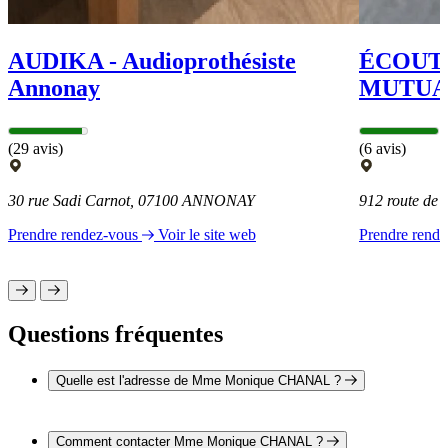
AUDIKA - Audioprothésiste
ÉCOUTE
Annonay
MUTUA
(29 avis)
(6 avis)
30 rue Sadi Carnot, 07100 ANNONAY
912 route d
Prendre rendez-vous
Voir le site web
Prendre rend
Questions fréquentes
Quelle est l'adresse de Mme Monique CHANAL ?
L'adresse de Mme Monique CHANAL est Le Mont Palatine
07100 ANNONAY
Comment contacter Mme Monique CHANAL ?