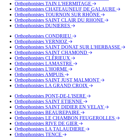
Orthophonistes TAIN L'HERMITAGE
Orthophonistes CHATEAUNEUF DE GALAURE
Orthophonistes TOURNON SUR RHÔNE
Orthophonistes SAINT CLAIR DU RHONE
Orthophonistes DUNIERES
Orthophonistes CONDRIEU
Orthophonistes VERNIOZ
Orthophonistes SAINT DONAT SUR L'HERBASSE
Orthophonistes SAINT CHAMOND
Orthophonistes CLÉRIEUX
Orthophonistes LAMASTRE
Orthophonistes L'HORME
Orthophonistes AMPUIS
Orthophonistes SAINT JUST MALMONT
Orthophonistes LA GRAND CROIX
Orthophonistes PONT-DE-L'ISERE
Orthophonistes SAINT ETIENNE
Orthophonistes SAINT DIDIER EN VELAY
Orthophonistes BEAUREPAIRE
Orthophonistes LE CHAMBON FEUGEROLLES
Orthophonistes RIVE DE GIER
Orthophonistes LA TALAUDIERE
Orthophonistes TENCE