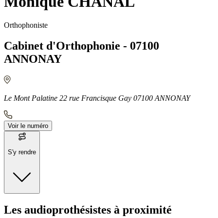
Monique CHANAL
Orthophoniste
Cabinet d'Orthophonie - 07100
ANNONAY
Le Mont Palatine 22 rue Francisque Gay 07100 ANNONAY
Voir le numéro
S'y rendre
Moyens de transport
Les audioprothésistes à proximité