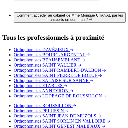
Il est possible de contacter Mme Monique CHANAL par
téléphone au 04 75 32 32 09.
Comment accéder au cabinet de Mme Monique CHANAL par les
transports en commun ?
Le cabinet de Mme Monique CHANAL est situé à proximité
des arrêts suivants :
Tous les professionnels à proximité
Bus - Infirmerie Protestante
Bus - L.E.P
Orthophonistes DAVÉZIEUX
Bus - Montalivet
Orthophonistes BOURG-ARGENTAL
Orthophonistes BEAUSEMBLANT
Orthophonistes SAINT VALLIER
Orthophonistes SAINT-RAMBERT-D'ALBON
Orthophonistes SAINT PIERRE DE BOEUF
Orthophonistes SALAISE SUR SANNE
Orthophonistes ETABLES
Orthophonistes ANNEYRON
Orthophonistes LE PEAGE DE ROUSSILLON
Orthophonistes ROUSSILLON
Orthophonistes PELUSSIN
Orthophonistes SAINT JEAN DE MUZOLS
Orthophonistes SAINT SORLIN EN VALLOIRE
Orthophonistes SAINT GENEST MALIFAUX