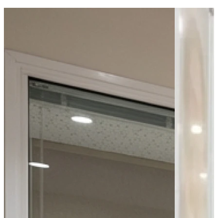
Bus - Infirmerie Protestante
Bus - L.E.P
Bus - Montalivet
Parking public
Parking - Parking + Gare routière
Parking - Place des Tanneurs
Leaflet
|
©
OpenStreetMap
contributors
+
−