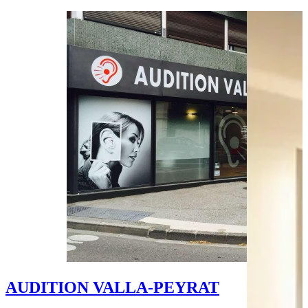
Bus - Pôle Bus
Bus - Chabeuil
Bus - Servan
Parking public
Parking - Parking Champ de Mars
Leaflet
|
©
OpenStreetMap
contributors
+
−
AUDITION VALLA-PEYRAT