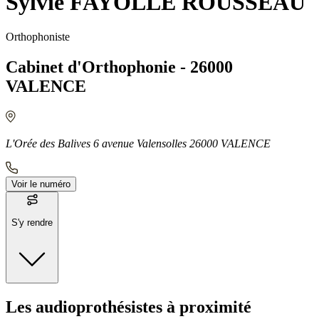
Sylvie FAYOLLE ROUSSEAU
Orthophoniste
Cabinet d'Orthophonie - 26000
VALENCE
L'Orée des Balives 6 avenue Valensolles 26000 VALENCE
Voir le numéro
S'y rendre
Moyens de transport
Les audioprothésistes à proximité