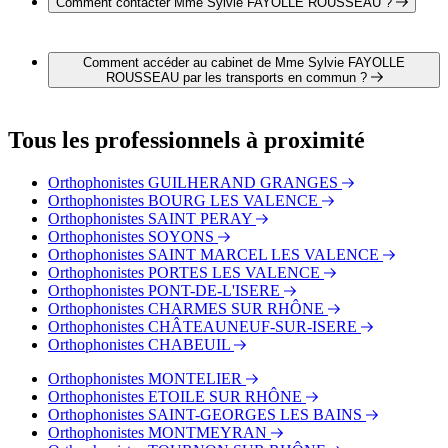
Comment contacter Mme Sylvie FAYOLLE ROUSSEAU ?
Il est possible de contacter Mme Sylvie FAYOLLE
ROUSSEAU par téléphone au 04 75 80 23 86.
Comment accéder au cabinet de Mme Sylvie FAYOLLE
ROUSSEAU par les transports en commun ?
Le cabinet de Mme Sylvie FAYOLLE ROUSSEAU est situé
à proximité des arrêts suivants :
Tous les professionnels à proximité
Bus - Pôle Bus
Bus - Chabeuil
Orthophonistes GUILHERAND GRANGES
Bus - Servan
Orthophonistes BOURG LES VALENCE
Orthophonistes SAINT PERAY
Orthophonistes SOYONS
Orthophonistes SAINT MARCEL LES VALENCE
Orthophonistes PORTES LES VALENCE
Orthophonistes PONT-DE-L'ISERE
Orthophonistes CHARMES SUR RHÔNE
Orthophonistes CHÂTEAUNEUF-SUR-ISERE
Orthophonistes CHABEUIL
Orthophonistes MONTELIER
Orthophonistes ETOILE SUR RHÔNE
Orthophonistes SAINT-GEORGES LES BAINS
Orthophonistes MONTMEYRAN