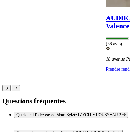
AUDIKA 
Valence
(36 avis)
18 avenue Pi
Prendre rend
Questions fréquentes
Quelle est l'adresse de Mme Sylvie FAYOLLE ROUSSEAU ?
L'adresse de Mme Sylvie FAYOLLE ROUSSEAU est
L'Orée des Balives 26000 VALENCE