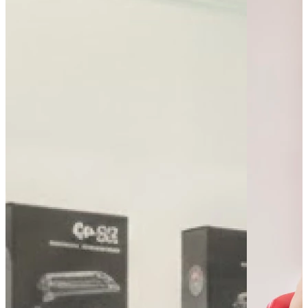
Bus - Le Teil - Mélas
Bus - Le Teil - Mairie
Leaflet
|
©
OpenStreetMap
contributors
+
−