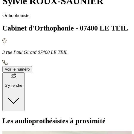
Sylvie ROUX-SAUNIER
Orthophoniste
Cabinet d'Orthophonie - 07400 LE TEIL
3 rue Paul Girard 07400 LE TEIL
Voir le numéro
S'y rendre
Moyens de transport
Les audioprothésistes à proximité
Bus - Le Teil - Sablons