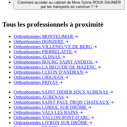
par téléphone au 04 75 49 11 86.
Comment accéder au cabinet de Mme Sylvie ROUX-SAUNIER
par les transports en commun ?
Le cabinet de Mme Sylvie ROUX-SAUNIER est situé à
proximité des arrêts suivants :
Tous les professionnels à proximité
Bus - Le Teil - Sablons
Bus - Le Teil - Mélas
Orthophonistes MONTELIMAR
Bus - Le Teil - Mairie
Orthophonistes DONZERE
Orthophonistes VILLENEUVE DE BERG
Orthophonistes PIERRELATTE
Orthophonistes ALISSAS
Orthophonistes BOURG SAINT ANDEOL
Orthophonistes LA BEGUDE DE MAZENC
Orthophonistes CLEON D'ANDRAN
Orthophonistes GRIGNAN
Orthophonistes PRIVAS
Orthophonistes SAINT DIDIER SOUS AUBENAS
Orthophonistes AUBENAS
Orthophonistes SAINT PAUL TROIS CHATEAUX
Orthophonistes LORIOL SUR DRÔME
Orthophonistes VALS LES BAINS
Orthophonistes VALLON-PONT-D'ARC
Orthophonistes LIVRON SUR DRÔME