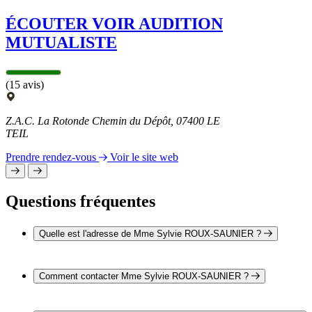
ÉCOUTER VOIR AUDITION
MUTUALISTE
(15 avis)
Z.A.C. La Rotonde Chemin du Dépôt, 07400 LE
TEIL
Prendre rendez-vous
Voir le site web
Questions fréquentes
Quelle est l'adresse de Mme Sylvie ROUX-SAUNIER ?
L'adresse de Mme Sylvie ROUX-SAUNIER est 3 rue Paul
Girard 07400 LE TEIL
Comment contacter Mme Sylvie ROUX-SAUNIER ?
Il est possible de contacter Mme Sylvie ROUX-SAUNIER