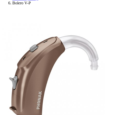
Bolero V-P
Ressources
Actualités
AuditionTV
Évènements