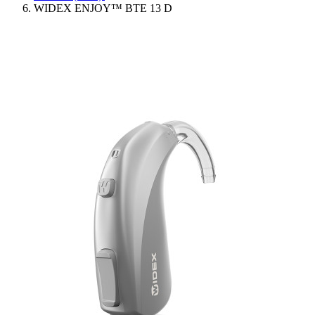
WIDEX ENJOY™ BTE 13 D
Ressources
Actualités
AuditionTV
Évènements