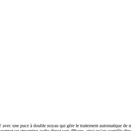
c une puce à double noyau qui gère le traitement automatique de mani
ermet un streaming audio direct vers iPhone, ainsi qu’un contrôle direct