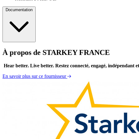
Documentation
À propos de STARKEY FRANCE
Catalogue 2017 des solutions auditives Starkey
Fiche technique professionnelle Muse
Hear better. Live better. Restez connecté, engagé, indépendant et 
En savoir plus sur ce fournisseur