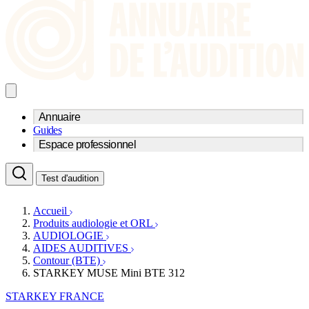
Annuaire
Guides
Trouvez un professionnel de l'audition
Espace professionnel
Centre d'audioprothèse
Audioprothésistes
Acteurs et services
Médecins ORL & Phoniatres
Test d'audition
Fournisseurs
Orthophonistes
Réseaux d'audioprothèse
Services ORL
Services ORL
Accueil
Écoles spécialisées
Orthophonistes
Produits audiologie et ORL
Fournisseurs
Formations et écoles
AUDIOLOGIE
Associations
Organismes / Syndicats
AIDES AUDITIVES
Produits
Contour (BTE)
STARKEY MUSE Mini BTE 312
Ressources
Actualités
STARKEY FRANCE
AuditionTV