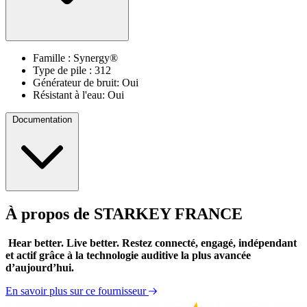
Famille : Synergy®
Type de pile : 312
Générateur de bruit: Oui
Résistant à l'eau: Oui
Documentation
À propos de STARKEY FRANCE
Catalogue 2017 des solutions auditives Starkey
Fiche technique professionnelle Muse
Hear better. Live better. Restez connecté, engagé, indépendant
et actif grâce à la technologie auditive la plus avancée
d’aujourd’hui.
En savoir plus sur ce fournisseur