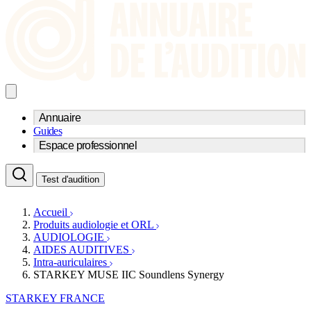
Annuaire
Guides
Trouvez un professionnel de l'audition
Espace professionnel
Centre d'audioprothèse
Audioprothésistes
Acteurs et services
Médecins ORL & Phoniatres
Test d'audition
Fournisseurs
Orthophonistes
Réseaux d'audioprothèse
Services ORL
Services ORL
Accueil
Écoles spécialisées
Orthophonistes
Produits audiologie et ORL
Fournisseurs
Formations et écoles
AUDIOLOGIE
Associations
Organismes / Syndicats
AIDES AUDITIVES
Produits
Intra-auriculaires
STARKEY MUSE IIC Soundlens Synergy
Ressources
Actualités
STARKEY FRANCE
AuditionTV