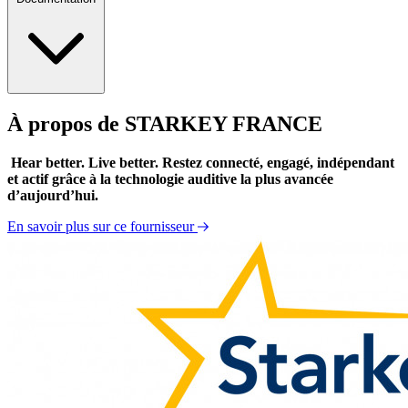
À propos de STARKEY FRANCE
Catalogue 2017 des solutions auditives Starkey
Fiche technique professionnelle Muse
Hear better. Live better. Restez connecté, engagé, indépendant
et actif grâce à la technologie auditive la plus avancée
d’aujourd’hui.
En savoir plus sur ce fournisseur