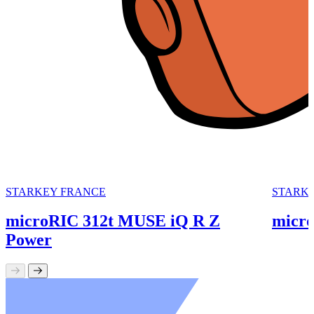
STARKEY FRANCE
STARK
microRIC 312t MUSE iQ R Z
micr
Power