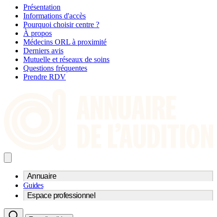
Présentation
Informations d'accès
Pourquoi choisir centre ?
À propos
Médecins ORL à proximité
Derniers avis
Mutuelle et réseaux de soins
Questions fréquentes
Prendre RDV
Annuaire
Guides
Trouvez un professionnel de l'audition
Espace professionnel
Centre d'audioprothèse
Audioprothésistes
Acteurs et services