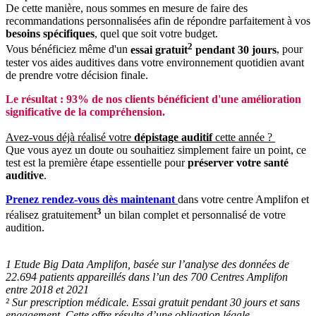
De cette manière, nous sommes en mesure de faire des
recommandations personnalisées afin de répondre parfaitement à vos
besoins spécifiques
, quel que soit votre budget.
2
Vous bénéficiez même d'un
essai gratuit
pendant 30 jours
, pour
tester vos aides auditives dans votre environnement quotidien avant
de prendre votre décision finale.
Le résultat : 93% de nos clients bénéficient d'une amélioration
significative de la compréhension.
Avez-vous déjà réalisé votre
dépistage auditif
cette année ?
Que vous ayez un doute ou souhaitiez simplement faire un point, ce
test est la première étape essentielle pour
préserver votre santé
auditive
.
Prenez rendez-vous dès maintenant
dans votre centre Amplifon et
3
réalisez gratuitement
un bilan complet et personnalisé de votre
audition.
1 Etude Big Data Amplifon, basée sur l’analyse des données de
22.694 patients appareillés dans l’un des 700 Centres Amplifon
entre 2018 et 2021
² Sur prescription médicale. Essai gratuit pendant 30 jours et sans
engagement. Cette offre résulte d’une obligation légale.