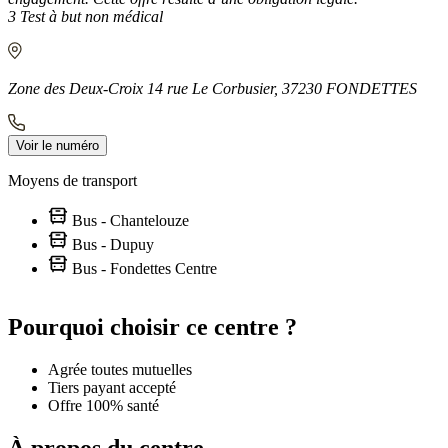
3 Test à but non médical
Zone des Deux-Croix 14 rue Le Corbusier, 37230 FONDETTES
Voir le numéro
Moyens de transport
Bus - Chantelouze
Bus - Dupuy
Bus - Fondettes Centre
Leaflet
|
©
OpenStreetMap
contributors
+
Pourquoi choisir ce centre ?
−
Agrée toutes mutuelles
Tiers payant accepté
Offre 100% santé
À propos du centre