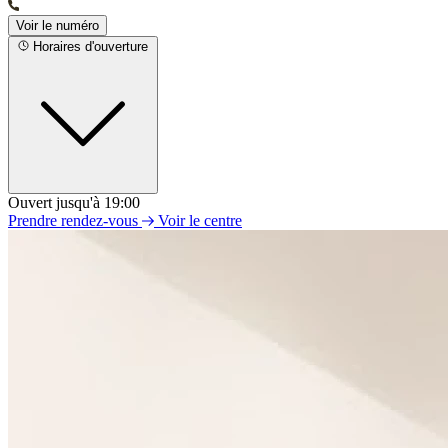
Voir le numéro
Horaires d'ouverture
Ouvert jusqu'à 19:00
Lundi
Prendre rendez-vous
Voir le centre
09h00 - 19h00
Mardi
09h00 - 19h00
Mercredi
09h00 - 19h00
Jeudi
09h00 - 19h00
Vendredi
09h00 - 19h00
Samedi
09h00 - 19h00
Dimanche