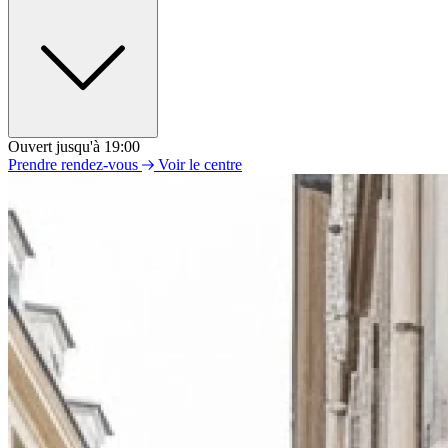
Ouvert jusqu'à 19:00
Lundi
Prendre rendez-vous
Voir le centre
09h30 - 19h00
Mardi
09h30 - 19h00
Mercredi
09h30 - 19h00
Jeudi
09h30 - 19h00
Vendredi
09h30 - 19h00
Samedi
09h30 - 12h30
13h30 - 19h00
Dimanche
Fermé