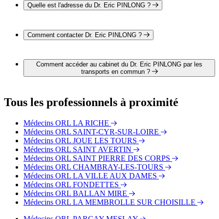
Quelle est l'adresse du Dr. Eric PINLONG ?
L'adresse du Dr. Eric PINLONG est 17 place de la Tranchée
37000 TOURS
Comment contacter Dr. Eric PINLONG ?
Il est possible de contacter Dr. Eric PINLONG par téléphone
au 02 47 42 68 65.
Comment accéder au cabinet du Dr. Eric PINLONG par les
transports en commun ?
Le cabinet du Dr. Eric PINLONG est situé à proximité des
arrêts suivants :
Tous les professionnels à proximité
Bus - Liberté
Bus - Charcot
Médecins ORL LA RICHE
Bus - Boisdenier
Médecins ORL SAINT-CYR-SUR-LOIRE
Tram - Palais des Sports
Médecins ORL JOUE LES TOURS
Tram - Gare de Tours (Tram)
Médecins ORL SAINT AVERTIN
Tram - Liberté
Médecins ORL SAINT PIERRE DES CORPS
Médecins ORL CHAMBRAY-LES-TOURS
Médecins ORL LA VILLE AUX DAMES
Médecins ORL FONDETTES
Médecins ORL BALLAN MIRE
Médecins ORL LA MEMBROLLE SUR CHOISILLE
Médecins ORL PARCAY MESLAY