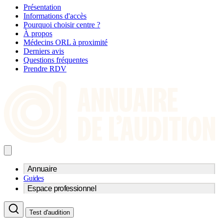
Présentation
Informations d'accès
Pourquoi choisir centre ?
À propos
Médecins ORL à proximité
Derniers avis
Questions fréquentes
Prendre RDV
Annuaire
Guides
Trouvez un professionnel de l'audition
Espace professionnel
Centre d'audioprothèse
Audioprothésistes
Acteurs et services
Médecins ORL & Phoniatres
Test d'audition
Fournisseurs