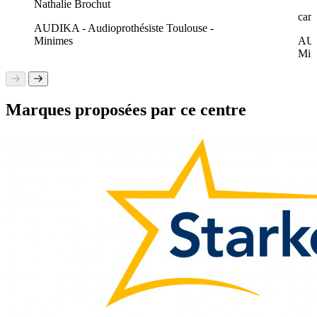
Nathalie Brochut
camp
AUDIKA - Audioprothésiste Toulouse -
Minimes
AUD
Min
Marques proposées par ce centre