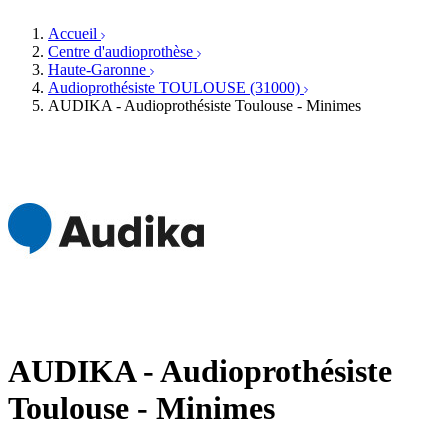
Orthophonistes
Réseaux d'audioprothèse
Services ORL
Services ORL
Accueil
Écoles spécialisées
Orthophonistes
Centre d'audioprothèse
Fournisseurs
Formations et écoles
Haute-Garonne
Associations
Organismes / Syndicats
Audioprothésiste TOULOUSE (31000)
Produits
AUDIKA - Audioprothésiste Toulouse - Minimes
Ressources
Actualités
AuditionTV
Évènements
AUDIKA - Audioprothésiste
Toulouse - Minimes