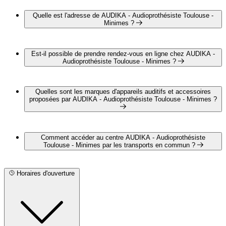
Quelle est l'adresse de AUDIKA - Audioprothésiste Toulouse -
Minimes ?
AUDIKA - Audioprothésiste Toulouse - Minimes est situé au
55 B avenue des Minimes, 31000 Toulouse
Est-il possible de prendre rendez-vous en ligne chez AUDIKA -
Audioprothésiste Toulouse - Minimes ?
Oui, il est possible de prendre rendez-vous en ligne chez
AUDIKA - Audioprothésiste Toulouse - Minimes pour un
Quelles sont les marques d'appareils auditifs et accessoires
bilan auditif complet et gratuit en cliquant sur le lien suivant :
proposées par AUDIKA - Audioprothésiste Toulouse - Minimes ?
https://www.audika.fr/rendez-vous?
centerid=C8518&page_media_code=PAANAU1
AUDIKA - Audioprothésiste Toulouse - Minimes propose les
marques suivantes :
Comment accéder au centre AUDIKA - Audioprothésiste
STARKEY FRANCE
Toulouse - Minimes par les transports en commun ?
PHONAK
OTICON
AUDIKA - Audioprothésiste Toulouse - Minimes est situé à
proximité des arrêts suivants :
Horaires d'ouverture
Bus - Arnaud Bernard
Bus - Jacquard
Bus - Grand Verger
Métro - Minimes - Claude Nougaro