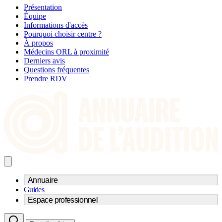
Présentation
Équipe
Informations d'accès
Pourquoi choisir centre ?
À propos
Médecins ORL à proximité
Derniers avis
Questions fréquentes
Prendre RDV
Annuaire
Guides
Trouvez un professionnel de l'audition
Espace professionnel
Centre d'audioprothèse
Audioprothésistes
Acteurs et services