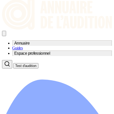
Annuaire
Guides
Trouvez un professionnel de l'audition
Espace professionnel
Centre d'audioprothèse
Audioprothésistes
Acteurs et services
Médecins ORL & Phoniatres
Test d'audition
Fournisseurs
Orthophonistes
Réseaux d'audioprothèse
Services ORL
Services ORL
Écoles spécialisées
Orthophonistes
Fournisseurs
Formations et écoles
Associations
Organismes / Syndicats
Produits
Ressources
Actualités
AuditionTV