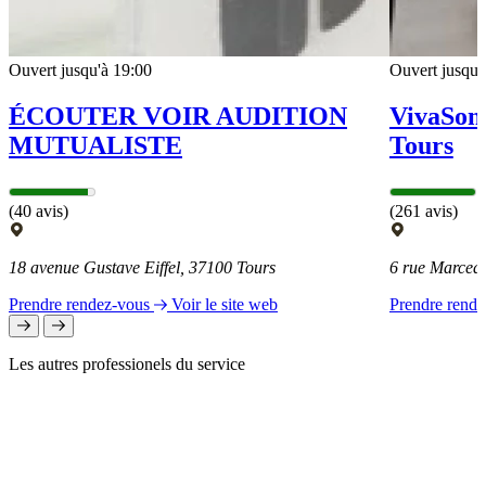
Ouvert jusqu'à 19:00
Ouvert jusqu'
ÉCOUTER VOIR AUDITION
VivaSon 
MUTUALISTE
Tours
(40 avis)
(261 avis)
18 avenue Gustave Eiffel, 37100 Tours
6 rue Marce
Prendre rendez-vous
Voir le site web
Prendre rend
Les autres professionels du service