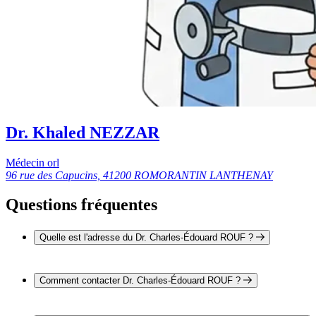
Dr. Khaled NEZZAR
Médecin orl
96 rue des Capucins, 41200 ROMORANTIN LANTHENAY
Questions fréquentes
Quelle est l'adresse du Dr. Charles-Édouard ROUF ?
L'adresse du Dr. Charles-Édouard ROUF est 96 rue des
Capucins 41200 ROMORANTIN LANTHENAY
Comment contacter Dr. Charles-Édouard ROUF ?
Il est possible de contacter Dr. Charles-Édouard ROUF par