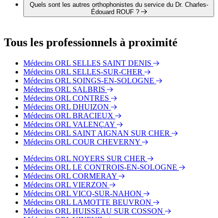
téléphone au 02 54 88 33 00.
Quels sont les autres orthophonistes du service du Dr. Charles-
Édouard ROUF ?
3 autres orthophonistes exercent également dans le service du
Dr. Charles-Édouard ROUF :
Tous les professionnels à proximité
Dr. Roumaissa MESSALA
Dr. Chloé CARPENTIER
Médecins ORL SELLES SAINT DENIS
Dr. Khaled NEZZAR
Médecins ORL SELLES-SUR-CHER
Médecins ORL SOINGS-EN-SOLOGNE
Médecins ORL SALBRIS
Médecins ORL CONTRES
Médecins ORL DHUIZON
Médecins ORL BRACIEUX
Médecins ORL VALENÇAY
Médecins ORL SAINT AIGNAN SUR CHER
Médecins ORL COUR CHEVERNY
Médecins ORL NOYERS SUR CHER
Médecins ORL LE CONTROIS-EN-SOLOGNE
Médecins ORL CORMERAY
Médecins ORL VIERZON
Médecins ORL VICQ-SUR-NAHON
Médecins ORL LAMOTTE BEUVRON
Médecins ORL HUISSEAU SUR COSSON