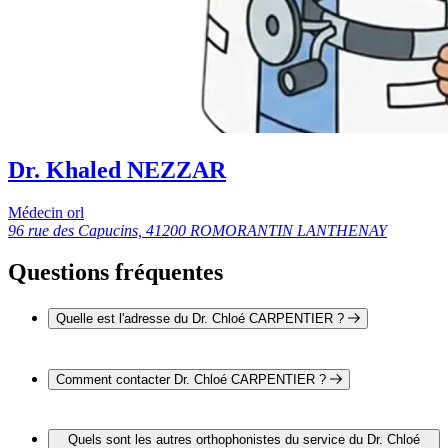
Dr. Khaled NEZZAR
Médecin orl
96 rue des Capucins, 41200 ROMORANTIN LANTHENAY
Questions fréquentes
Quelle est l'adresse du Dr. Chloé CARPENTIER ?
L'adresse du Dr. Chloé CARPENTIER est 96 rue des
Capucins 41200 ROMORANTIN LANTHENAY
Comment contacter Dr. Chloé CARPENTIER ?
Il est possible de contacter Dr. Chloé CARPENTIER par
téléphone au 02 54 88 33 00.
Quels sont les autres orthophonistes du service du Dr. Chloé