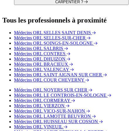
CARPENTIER ?
3 autres orthophonistes exercent également dans le service du
Dr. Chloé CARPENTIER :
Tous les professionnels à proximité
Dr. Charles-Édouard ROUF
Dr. Roumaissa MESSALA
Médecins ORL SELLES SAINT DENIS
Dr. Khaled NEZZAR
Médecins ORL SELLES-SUR-CHER
Médecins ORL SOINGS-EN-SOLOGNE
Médecins ORL SALBRIS
Médecins ORL CONTRES
Médecins ORL DHUIZON
Médecins ORL BRACIEUX
Médecins ORL VALENÇAY
Médecins ORL SAINT AIGNAN SUR CHER
Médecins ORL COUR CHEVERNY
Médecins ORL NOYERS SUR CHER
Médecins ORL LE CONTROIS-EN-SOLOGNE
Médecins ORL CORMERAY
Médecins ORL VIERZON
Médecins ORL VICQ-SUR-NAHON
Médecins ORL LAMOTTE BEUVRON
Médecins ORL HUISSEAU SUR COSSON
Médecins ORL VINEUIL