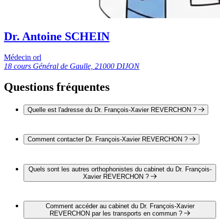
Dr. Antoine SCHEIN
Médecin orl
18 cours Général de Gaulle, 21000 DIJON
Questions fréquentes
Quelle est l'adresse du Dr. François-Xavier REVERCHON ?
L'adresse du Dr. François-Xavier REVERCHON est 18
cours Général de Gaulle 21000 DIJON
Comment contacter Dr. François-Xavier REVERCHON ?
Il est possible de contacter Dr. François-Xavier
REVERCHON par téléphone au 03 80 29 45 05.
Quels sont les autres orthophonistes du cabinet du Dr. François-
Xavier REVERCHON ?
1 autre orthophoniste exerce également dans le cabinet du Dr.
François-Xavier REVERCHON :
Comment accéder au cabinet du Dr. François-Xavier
Dr. Antoine SCHEIN
REVERCHON par les transports en commun ?