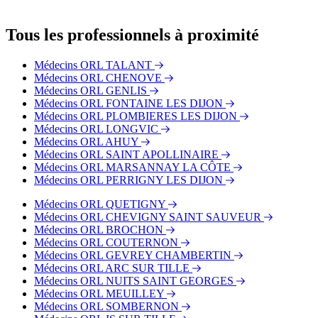
Le cabinet du Dr. François-Xavier REVERCHON est situé à
proximité des arrêts suivants :
Tous les professionnels à proximité
Bus - SNCF Vincenot
Bus - Albert 1er
Médecins ORL TALANT
Bus - Avenue du Lac
Médecins ORL CHENOVE
Tram - 1er Mai
Médecins ORL GENLIS
Tram - Jaurès
Médecins ORL FONTAINE LES DIJON
Médecins ORL PLOMBIERES LES DIJON
Médecins ORL LONGVIC
Médecins ORL AHUY
Médecins ORL SAINT APOLLINAIRE
Médecins ORL MARSANNAY LA CÔTE
Médecins ORL PERRIGNY LES DIJON
Médecins ORL QUETIGNY
Médecins ORL CHEVIGNY SAINT SAUVEUR
Médecins ORL BROCHON
Médecins ORL COUTERNON
Médecins ORL GEVREY CHAMBERTIN
Médecins ORL ARC SUR TILLE
Médecins ORL NUITS SAINT GEORGES
Médecins ORL MEUILLEY
Médecins ORL SOMBERNON