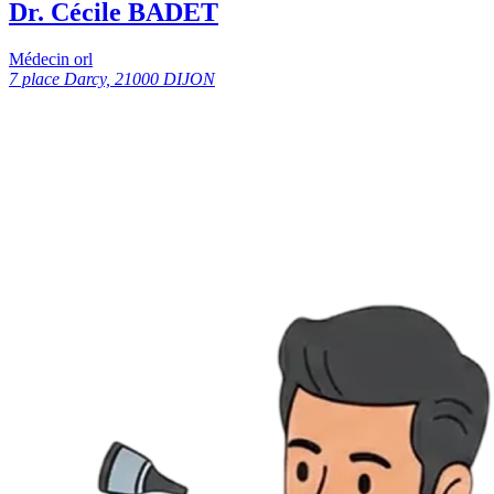
Dr. Cécile BADET
Médecin orl
7 place Darcy, 21000 DIJON