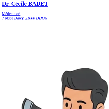
Dr. Cécile BADET
Médecin orl
7 place Darcy, 21000 DIJON