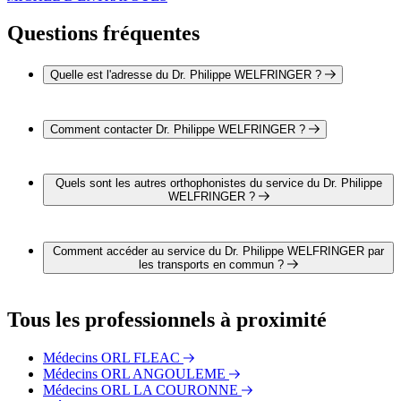
Questions fréquentes
Quelle est l'adresse du Dr. Philippe WELFRINGER ?
L'adresse du Dr. Philippe WELFRINGER est Rond Point de
Girac 16470 SAINT MICHEL D'ENTRAYGUES
Comment contacter Dr. Philippe WELFRINGER ?
Il est possible de contacter Dr. Philippe WELFRINGER par
téléphone au 05 45 24 40 40.
Quels sont les autres orthophonistes du service du Dr. Philippe
WELFRINGER ?
2 autres orthophonistes exercent également dans le service du
Dr. Philippe WELFRINGER :
Comment accéder au service du Dr. Philippe WELFRINGER par
Dr. Alain CHAMBRIN
les transports en commun ?
Dr. Ludwig AIT SLIMANE
Le service du Dr. Philippe WELFRINGER est situé à
proximité des arrêts suivants :
Tous les professionnels à proximité
Bus - Girac
Métro - Les Brandes
Médecins ORL FLEAC
Métro - Chantoiseau
Médecins ORL ANGOULEME
Métro - Badoris
Médecins ORL LA COURONNE