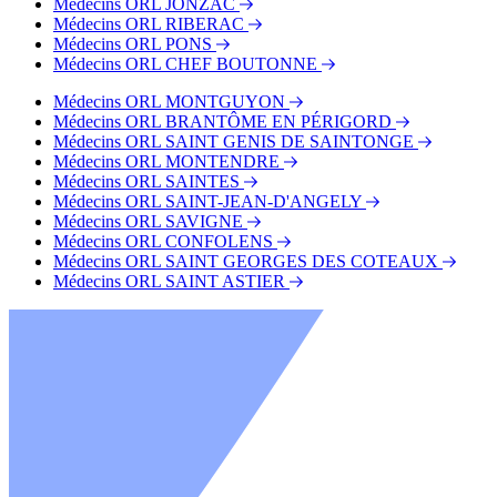
Médecins ORL JONZAC
Médecins ORL RIBERAC
Médecins ORL PONS
Médecins ORL CHEF BOUTONNE
Médecins ORL MONTGUYON
Médecins ORL BRANTÔME EN PÉRIGORD
Médecins ORL SAINT GENIS DE SAINTONGE
Médecins ORL MONTENDRE
Médecins ORL SAINTES
Médecins ORL SAINT-JEAN-D'ANGELY
Médecins ORL SAVIGNE
Médecins ORL CONFOLENS
Médecins ORL SAINT GEORGES DES COTEAUX
Médecins ORL SAINT ASTIER