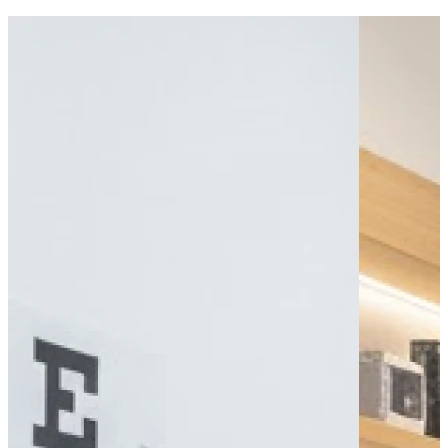
Bus - Marsouin
Bus - Croisement
Bus - Porte des Chantiers
Leaflet
|
©
OpenStreetMap
contributors
+
−