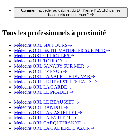
Il est possible de contacter Dr. Pierre PESCIO par téléphone
au 04 94 94 87 25.
Comment accéder au cabinet du Dr. Pierre PESCIO par les
transports en commun ?
Le cabinet du Dr. Pierre PESCIO est situé à proximité des
arrêts suivants :
Tous les professionnels à proximité
Bus - Marsouin
Bus - Croisement
Médecins ORL SIX FOURS
Bus - Porte des Chantiers
Médecins ORL SAINT MANDRIER SUR MER
Médecins ORL OLLIOULES
Médecins ORL TOULON
Médecins ORL SANARY SUR MER
Médecins ORL EVENOS
Médecins ORL LA VALETTE DU VAR
Médecins ORL LE REVEST LES EAUX
Médecins ORL LA GARDE
Médecins ORL LE PRADET
Médecins ORL LE BEAUSSET
Médecins ORL BANDOL
Médecins ORL LA CASTELLET
Médecins ORL LA FARLEDE
Médecins ORL CARQUEIRANNE
Médecins ORL LA CADIERE D AZUR