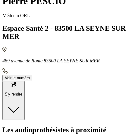
Pierre PESCIO
Médecin ORL
Espace Santé 2 - 83500 LA SEYNE SUR
MER
489 avenue de Rome 83500 LA SEYNE SUR MER
Voir le numéro
S'y rendre
Moyens de transport
Les audioprothésistes à proximité