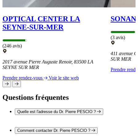
OPTICAL CENTER LA
SONAN
SEYNE-SUR-MER
(3 avis)
(246 avis)
411 avenue C
SUR MER
2017 avenue Pierre Auguste Renoir, 83500 LA
SEYNE SUR MER
Prendre rend
Prendre rendez-vous
Voir le site web
Questions fréquentes
Quelle est l'adresse du Dr. Pierre PESCIO ?
L'adresse du Dr. Pierre PESCIO est 489 avenue de Rome
83500 LA SEYNE SUR MER
Comment contacter Dr. Pierre PESCIO ?