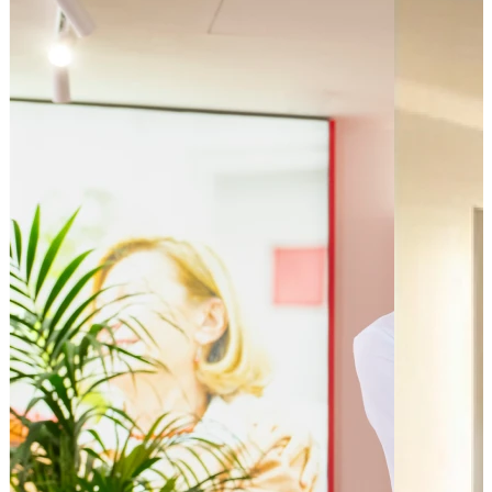
Bus - Albert 1er
Bus - Avenue du Lac
Tram - 1er Mai - Divia
Tram - Jaurès - Divia
Leaflet
|
©
OpenStreetMap
contributors
+
−