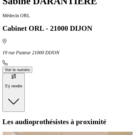
Sabine DARANTIERE
Médecin ORL
Cabinet ORL - 21000 DIJON
19 rue Pasteur 21000 DIJON
Voir le numéro
S'y rendre
Moyens de transport
Les audioprothésistes à proximité
Bus - SNCF Vincenot