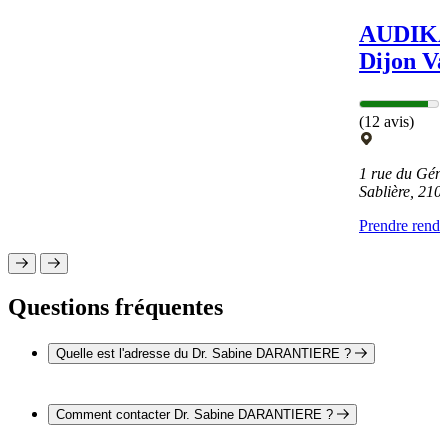
AUDIKA 
Dijon Va
(12 avis)
1 rue du Géné
Sablière, 21
Prendre rend
Questions fréquentes
Quelle est l'adresse du Dr. Sabine DARANTIERE ?
L'adresse du Dr. Sabine DARANTIERE est 19 rue Pasteur
21000 DIJON
Comment contacter Dr. Sabine DARANTIERE ?