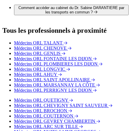
Il est possible de contacter Dr. Sabine DARANTIERE par
téléphone au 03 80 48 61 65.
Comment accéder au cabinet du Dr. Sabine DARANTIERE par
les transports en commun ?
Le cabinet du Dr. Sabine DARANTIERE est situé à
proximité des arrêts suivants :
Tous les professionnels à proximité
Bus - SNCF Vincenot
Bus - Albert 1er
Médecins ORL TALANT
Bus - Avenue du Lac
Médecins ORL CHENOVE
Tram - 1er Mai
Médecins ORL GENLIS
Tram - Jaurès
Médecins ORL FONTAINE LES DIJON
Médecins ORL PLOMBIERES LES DIJON
Médecins ORL LONGVIC
Médecins ORL AHUY
Médecins ORL SAINT APOLLINAIRE
Médecins ORL MARSANNAY LA CÔTE
Médecins ORL PERRIGNY LES DIJON
Médecins ORL QUETIGNY
Médecins ORL CHEVIGNY SAINT SAUVEUR
Médecins ORL BROCHON
Médecins ORL COUTERNON
Médecins ORL GEVREY CHAMBERTIN
Médecins ORL ARC SUR TILLE