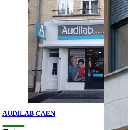
Bus - Place du Canada
Bus - Théâtre quai 2
Tram - Université - Tramway
Tram - Château-Quatrans - Twisto
Tram - Bernières - Twisto
Parking public
Parking - Paul Doumer
Parking - Gardin
Parking - Indigo
Leaflet
|
©
OpenStreetMap
contributors
+
−
AUDILAB CAEN