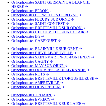
Orthophonistes SAINT GERMAIN LA BLANCHE
Tram - Université
HERBE
Tram - Château-Quatrans
Orthophonistes EPRON
Tram - Bernières
Orthophonistes CORMELLES LE ROYAL
Orthophonistes FLEURY SUR ORNE
Orthophonistes SAINT CONTEST
Orthophonistes BRETTEVILLE SUR ODON
Orthophonistes HEROUVILLE SAINT CLAIR
Orthophonistes IFS
Orthophonistes CARPIQUET
Orthophonistes BLAINVILLE SUR ORNE
Orthophonistes BIÉVILLE-BEUVILLE
Orthophonistes SAINT-MARTIN-DE-FONTENAY
Orthophonistes CAGNY
Orthophonistes MAY SUR ORNE
Orthophonistes DOUVRES LA DELIVRANDE
Orthophonistes ROTS
Orthophonistes BRETTEVILLE-L'ORGUEILLEUSE
Orthophonistes AMFREVILLE
Orthophonistes OUISTREHAM
Orthophonistes TROARN
Orthophonistes EVRECY
Orthophonistes BRETTEVILLE SUR LAIZE