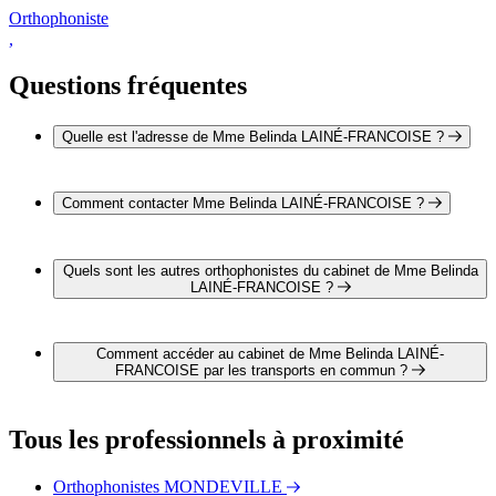
Orthophoniste
,
Questions fréquentes
Quelle est l'adresse de Mme Belinda LAINÉ-FRANCOISE ?
L'adresse de Mme Belinda LAINÉ-FRANCOISE est 103
avenue de Tourville 14000 CAEN
Comment contacter Mme Belinda LAINÉ-FRANCOISE ?
Il est possible de contacter Mme Belinda LAINÉ-
FRANCOISE par téléphone au 02 31 93 53 46.
Quels sont les autres orthophonistes du cabinet de Mme Belinda
LAINÉ-FRANCOISE ?
1 autre orthophoniste exerce également dans le cabinet de
Mme Belinda LAINÉ-FRANCOISE :
Comment accéder au cabinet de Mme Belinda LAINÉ-
Mme Anne-Lise CHAMPDOYSEAU
FRANCOISE par les transports en commun ?
Le cabinet de Mme Belinda LAINÉ-FRANCOISE est situé à
proximité des arrêts suivants :
Tous les professionnels à proximité
Bus - Saint-Pierre
Bus - Place du Canada
Orthophonistes MONDEVILLE
Bus - Théâtre quai 2