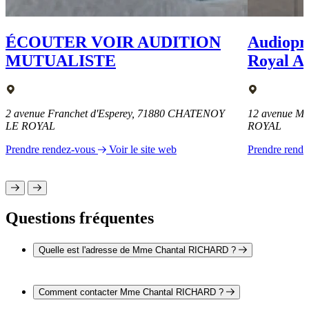
ÉCOUTER VOIR AUDITION
Audiopro
MUTUALISTE
Royal 
2 avenue Franchet d'Esperey, 71880 CHATENOY
12 avenue M
LE ROYAL
ROYAL
Prendre rendez-vous
Voir le site web
Prendre rend
Questions fréquentes
Quelle est l'adresse de Mme Chantal RICHARD ?
L'adresse de Mme Chantal RICHARD est 2 rue de la
République 71880 CHATENOY LE ROYAL
Comment contacter Mme Chantal RICHARD ?