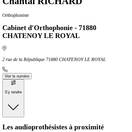
Chantal RICHARD
Orthophoniste
Cabinet d'Orthophonie - 71880
CHATENOY LE ROYAL
2 rue de la République 71880 CHATENOY LE ROYAL
Voir le numéro
S'y rendre
Moyens de transport
Les audioprothésistes à proximité