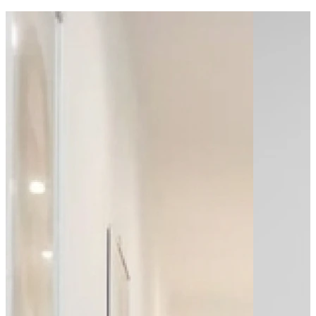
Bus - Charles De Gaulle
Bus - Charles de Gaulle
Bus - Châtenoy-le-Royal - Église
Leaflet
|
©
OpenStreetMap
contributors
+
−