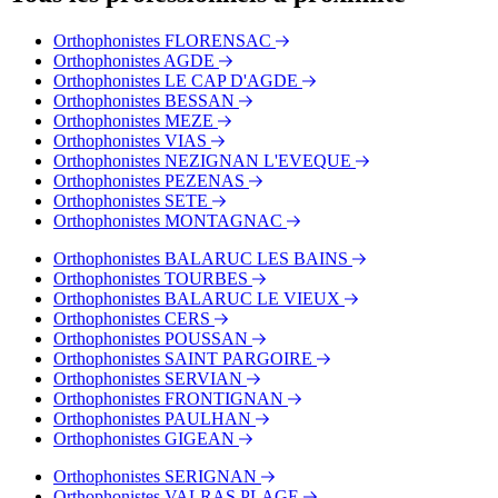
Bus - Garrigues
Bus - Le Port
Orthophonistes FLORENSAC
Bus - Place de la République
Orthophonistes AGDE
Orthophonistes LE CAP D'AGDE
Orthophonistes BESSAN
Orthophonistes MEZE
Orthophonistes VIAS
Orthophonistes NEZIGNAN L'EVEQUE
Orthophonistes PEZENAS
Orthophonistes SETE
Orthophonistes MONTAGNAC
Orthophonistes BALARUC LES BAINS
Orthophonistes TOURBES
Orthophonistes BALARUC LE VIEUX
Orthophonistes CERS
Orthophonistes POUSSAN
Orthophonistes SAINT PARGOIRE
Orthophonistes SERVIAN
Orthophonistes FRONTIGNAN
Orthophonistes PAULHAN
Orthophonistes GIGEAN
Orthophonistes SERIGNAN
Orthophonistes VALRAS PLAGE