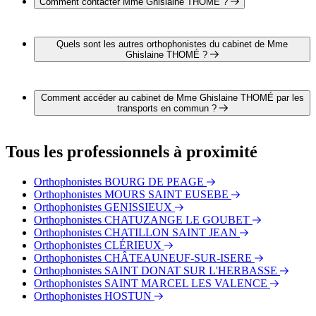
Comment contacter Mme Ghislaine THOMÉ ?
Il est possible de contacter Mme Ghislaine THOMÉ par
téléphone au 04 75 72 61 60.
Quels sont les autres orthophonistes du cabinet de Mme
Ghislaine THOMÉ ?
2 autres orthophonistes exercent également dans le cabinet de
Mme Ghislaine THOMÉ :
Comment accéder au cabinet de Mme Ghislaine THOMÉ par les
Mr. Hervé MENUT
transports en commun ?
Mme Véronique RENOUARD-MULLER
Le cabinet de Mme Ghislaine THOMÉ est situé à proximité
des arrêts suivants :
Tous les professionnels à proximité
Bus - Gare Multimodale
Bus - Jean Jaurès Quai A
Orthophonistes BOURG DE PEAGE
Bus - Triboulet
Orthophonistes MOURS SAINT EUSEBE
Orthophonistes GENISSIEUX
Orthophonistes CHATUZANGE LE GOUBET
Orthophonistes CHATILLON SAINT JEAN
Orthophonistes CLÉRIEUX
Orthophonistes CHÂTEAUNEUF-SUR-ISERE
Orthophonistes SAINT DONAT SUR L'HERBASSE
Orthophonistes SAINT MARCEL LES VALENCE
Orthophonistes HOSTUN