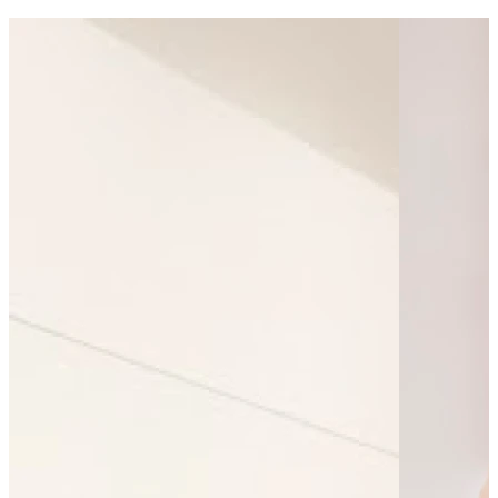
Bus - Gare Multimodale
Bus - Jean Jaurès Quai A
Bus - Triboulet
Leaflet
|
©
OpenStreetMap
contributors
+
−