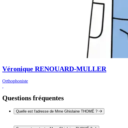
Véronique RENOUARD-MULLER
Orthophoniste
,
Questions fréquentes
Quelle est l'adresse de Mme Ghislaine THOMÉ ?
L'adresse de Mme Ghislaine THOMÉ est 23 rue Mathieu de
la Drôme 26100 ROMANS-SUR-ISERE