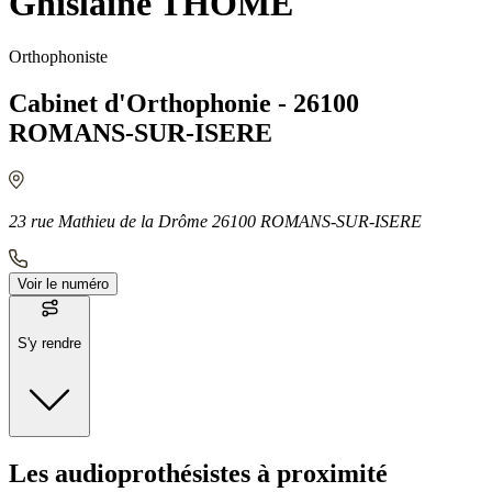
Ghislaine THOMÉ
Orthophoniste
Cabinet d'Orthophonie - 26100
ROMANS-SUR-ISERE
23 rue Mathieu de la Drôme 26100 ROMANS-SUR-ISERE
Voir le numéro
S'y rendre
Moyens de transport
Les audioprothésistes à proximité