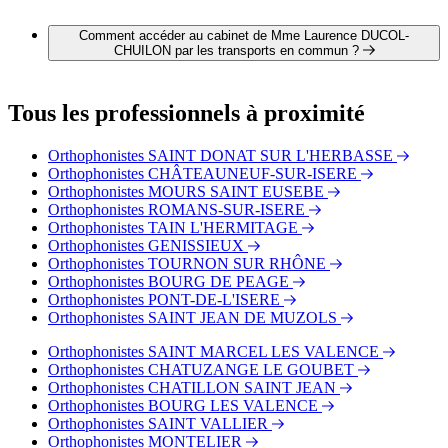
Il est possible de contacter Mme Laurence DUCOL-
CHUILON par téléphone au 04 75 45 27 02.
Comment accéder au cabinet de Mme Laurence DUCOL-
CHUILON par les transports en commun ?
Le cabinet de Mme Laurence DUCOL-CHUILON est situé à
proximité des arrêts suivants :
Tous les professionnels à proximité
Bus - Usine
Bus - Ancienne Gare
Orthophonistes SAINT DONAT SUR L'HERBASSE
Bus - Clérieux Église
Orthophonistes CHÂTEAUNEUF-SUR-ISERE
Orthophonistes MOURS SAINT EUSEBE
Orthophonistes ROMANS-SUR-ISERE
Orthophonistes TAIN L'HERMITAGE
Orthophonistes GENISSIEUX
Orthophonistes TOURNON SUR RHÔNE
Orthophonistes BOURG DE PEAGE
Orthophonistes PONT-DE-L'ISERE
Orthophonistes SAINT JEAN DE MUZOLS
Orthophonistes SAINT MARCEL LES VALENCE
Orthophonistes CHATUZANGE LE GOUBET
Orthophonistes CHATILLON SAINT JEAN
Orthophonistes BOURG LES VALENCE
Orthophonistes SAINT VALLIER
Orthophonistes MONTELIER