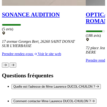
SONANCE AUDITION
OPTIC
ROMAN
(5 avis)
(188 avis)
17 avenue Georges Bert, 26260 SAINT DONAT
SUR L'HERBASSE
72 place Jea
ISERE
Prendre rendez-vous
Voir le site web
Prendre rend
Questions fréquentes
Quelle est l'adresse de Mme Laurence DUCOL-CHUILON ?
L'adresse de Mme Laurence DUCOL-CHUILON est 1 place
des Remparts 26260 CLÉRIEUX
Comment contacter Mme Laurence DUCOL-CHUILON ?