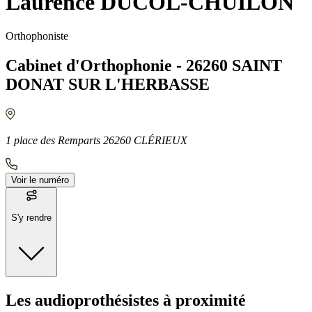
Laurence DUCOL-CHUILON
Orthophoniste
Cabinet d'Orthophonie - 26260 SAINT
DONAT SUR L'HERBASSE
1 place des Remparts 26260 CLÉRIEUX
Voir le numéro
S'y rendre
Moyens de transport
Les audioprothésistes à proximité