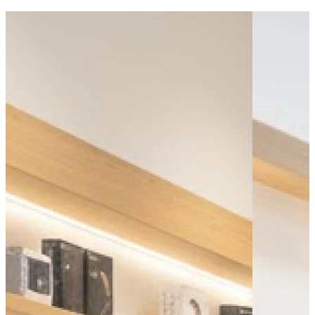
Bus - Usine
Bus - Ancienne Gare
Bus - Clérieux Église
Leaflet
|
©
OpenStreetMap
contributors
+
−