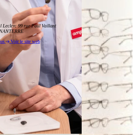
 Leclerc 99 rue Paul Vaillant
00 NANTERRE
ous
Voir le site web