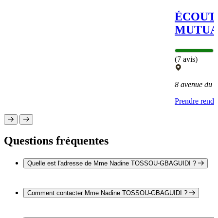
ÉCOUTE
MUTUA
(7 avis)
8 avenue du
Prendre rend
Questions fréquentes
Quelle est l'adresse de Mme Nadine TOSSOU-GBAGUIDI ?
L'adresse de Mme Nadine TOSSOU-GBAGUIDI est 35
route Suzanne Fossey 23000 SAINTE FEYRE
Comment contacter Mme Nadine TOSSOU-GBAGUIDI ?
Il est possible de contacter Mme Nadine TOSSOU-