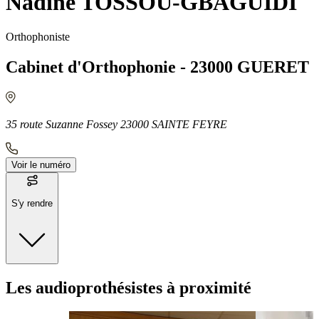
Nadine TOSSOU-GBAGUIDI
Orthophoniste
Cabinet d'Orthophonie - 23000 GUERET
35 route Suzanne Fossey 23000 SAINTE FEYRE
Voir le numéro
S'y rendre
Moyens de transport
Les audioprothésistes à proximité
Bus - Sainte-Feyre Bourg