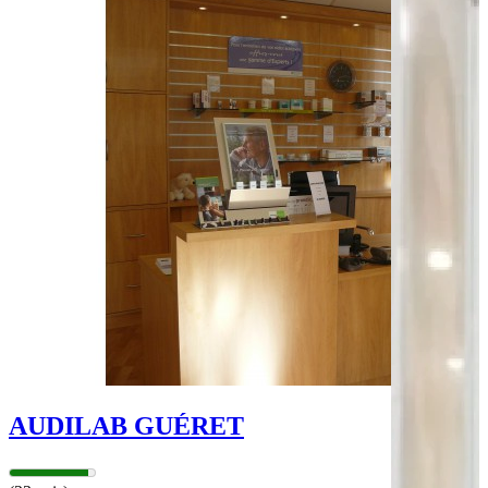
Bus - Peuplat
Bus - Meyrat
Leaflet
|
©
OpenStreetMap
contributors
+
−
AUDILAB GUÉRET