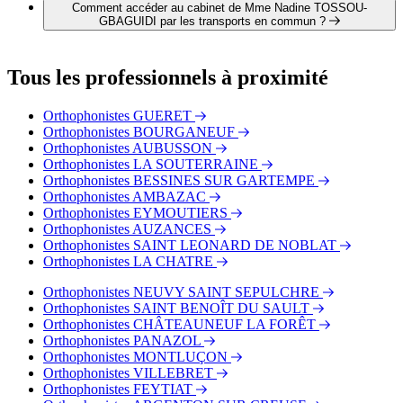
GBAGUIDI par téléphone au 05 55 41 49 39.
Comment accéder au cabinet de Mme Nadine TOSSOU-
GBAGUIDI par les transports en commun ?
Le cabinet de Mme Nadine TOSSOU-GBAGUIDI est situé à
proximité des arrêts suivants :
Tous les professionnels à proximité
Bus - Sainte-Feyre Bourg
Bus - Peuplat
Orthophonistes GUERET
Bus - Meyrat
Orthophonistes BOURGANEUF
Orthophonistes AUBUSSON
Orthophonistes LA SOUTERRAINE
Orthophonistes BESSINES SUR GARTEMPE
Orthophonistes AMBAZAC
Orthophonistes EYMOUTIERS
Orthophonistes AUZANCES
Orthophonistes SAINT LEONARD DE NOBLAT
Orthophonistes LA CHATRE
Orthophonistes NEUVY SAINT SEPULCHRE
Orthophonistes SAINT BENOÎT DU SAULT
Orthophonistes CHÂTEAUNEUF LA FORÊT
Orthophonistes PANAZOL
Orthophonistes MONTLUÇON
Orthophonistes VILLEBRET
Orthophonistes FEYTIAT