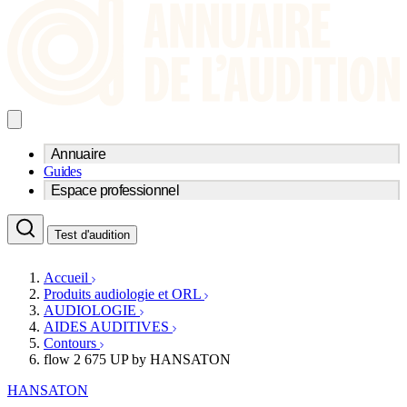
Annuaire
Guides
Trouvez un professionnel de l'audition
Espace professionnel
Centre d'audioprothèse
Audioprothésistes
Acteurs et services
Médecins ORL & Phoniatres
Test d'audition
Fournisseurs
Orthophonistes
Réseaux d'audioprothèse
Services ORL
Services ORL
Accueil
Écoles spécialisées
Orthophonistes
Produits audiologie et ORL
Fournisseurs
Formations et écoles
AUDIOLOGIE
Associations
Organismes / Syndicats
AIDES AUDITIVES
Produits
Contours
flow 2 675 UP by HANSATON
Ressources
Actualités
HANSATON
AuditionTV