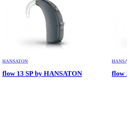
HANSATON
HANSA
flow 13 SP by HANSATON
flow