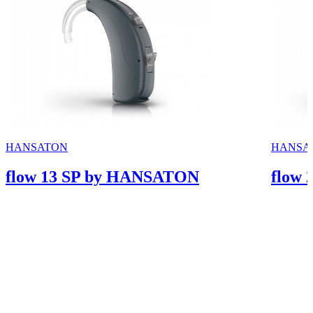
HANSATON
HANSA
flow 13 SP by HANSATON
flow