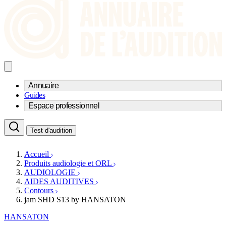
Annuaire
Guides
Trouvez un professionnel de l'audition
Espace professionnel
Centre d'audioprothèse
Audioprothésistes
Acteurs et services
Médecins ORL & Phoniatres
Test d'audition
Fournisseurs
Orthophonistes
Réseaux d'audioprothèse
Services ORL
Services ORL
Accueil
Écoles spécialisées
Orthophonistes
Produits audiologie et ORL
Fournisseurs
Formations et écoles
AUDIOLOGIE
Associations
Organismes / Syndicats
AIDES AUDITIVES
Produits
Contours
jam SHD S13 by HANSATON
Ressources
Actualités
HANSATON
AuditionTV