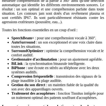
meilleure compréhension de la parole à 360° ainsi qu'une détection
automatique qui identifie les différents environnements sonores. Le
résultat : un son optimal et une compréhension parfaite dans toute
situation. Les contours jam sont dotés d'un revêtement plasma et
sont certifiés IP67. Ils sont particulièrement résistants contre les
agressions extérieures (poussière, eau...).
Toutes les fonctions essentielles en un coup d'oeil :
SpeechBeam+
: pour une compréhension vocale à 360°.
AutoSurround
: un son exceptionnel et une voix claire dans
toutes les situations.
SurroundOptimizer
: optimise la compréhension vocale et le
confort auditif.
Gestionnaire d'acclimatation
: pour un ajustement agréable.
BiLink
: la synchronisation binaurale intelligente.
BiPhone
: une écoute en stéréo au téléphone avec les deux
systèmes auditifs.
Compression fréquentielle
: transmission des signaux de la
plage inaudible à la plage audible.
Gestion du son direct
: un maintien fiable de la qualité du
son avec des appareillages ouverts.
Traitement des acouphènes
: fonction Tinnitus intégrée pour
un traitement optimal des patients souffrant d'acouphènes.