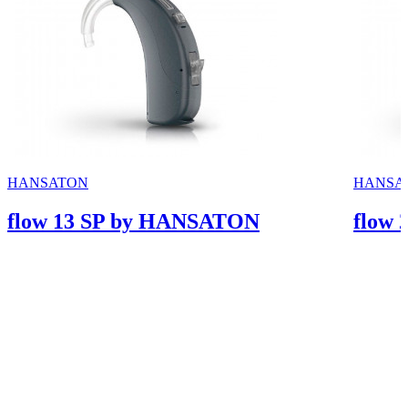
HANSATON
HANSA
flow 13 SP by HANSATON
flow