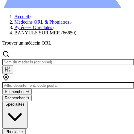
Évènements
Accueil
Medecins ORL & Phoniatres
Pyrénées-Orientales
BANYULS SUR MER (66650)
Trouver un médecin ORL
Rechercher
Rechercher
Spécialités
Phoniatrie