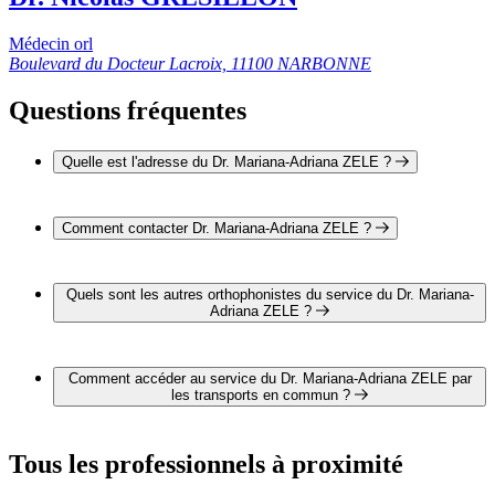
Médecin orl
Boulevard du Docteur Lacroix, 11100 NARBONNE
Questions fréquentes
Quelle est l'adresse du Dr. Mariana-Adriana ZELE ?
L'adresse du Dr. Mariana-Adriana ZELE est 20 avenue du
Languedoc 66000 PERPIGNAN
Comment contacter Dr. Mariana-Adriana ZELE ?
Il est possible de contacter Dr. Mariana-Adriana ZELE par
téléphone au 04 68 61 66 33.
Quels sont les autres orthophonistes du service du Dr. Mariana-
Adriana ZELE ?
4 autres orthophonistes exercent également dans le service du
Dr. Mariana-Adriana ZELE :
Comment accéder au service du Dr. Mariana-Adriana ZELE par
Pr. Marc MAKEIEFF
les transports en commun ?
Dr. Jean-Michel LOPEZ
Dr. Damien RUPP
Le service du Dr. Mariana-Adriana ZELE est situé à
Dr. Nicolas GRESILLON
proximité des arrêts suivants :
Tous les professionnels à proximité
Bus - Lycée Maillol