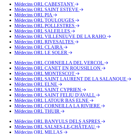
Bus - Haut-Vernet
Médecins ORL CABESTANY
Bus - Monticelli
Médecins ORL SAINT ESTEVE
Médecins ORL PIA
Médecins ORL TOULOUGES
Médecins ORL POLLESTRES
Médecins ORL SALEILLES
Médecins ORL VILLENEUVE DE LA RAHO
Médecins ORL RIVESALTES
Médecins ORL CLAIRA
Médecins ORL LE SOLER
Médecins ORL CORNEILLA DEL VERCOL
Médecins ORL CANET EN ROUSSILLON
Médecins ORL MONTESCOT
Médecins ORL SAINT LAURENT DE LA SALANQUE
Médecins ORL ELNE
Médecins ORL SAINT CYPRIEN
Médecins ORL SAINT FELIU D'AVALL
Médecins ORL LATOUR BAS ELNE
Médecins ORL CORNEILLA LA RIVIERE
Médecins ORL THUIR
Médecins ORL BANYULS DELS ASPRES
Médecins ORL SALSES-LE-CHÂTEAU
Médecins ORL MILLAS