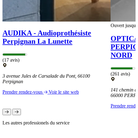
Ouvert jusqu'
AUDIKA - Audioprothésiste
OPTIC
Perpignan La Lunette
PERPI
NORD
(17 avis)
(261 avis)
3 avenue Jules de Carsalade du Pont, 66100
Perpignan
141 chemin d
Prendre rendez-vous
Voir le site web
66000 PERP
Prendre rend
Les autres professionels du service