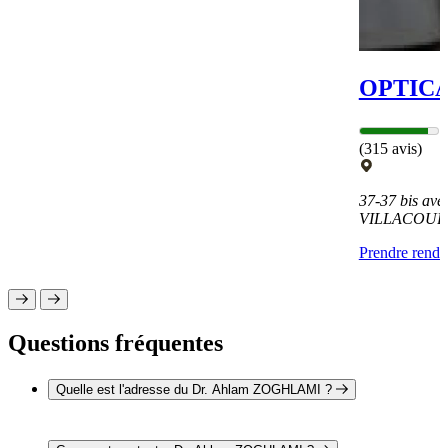
OPTICA
(315 avis)
37-37 bis ave
VILLACOUB
Prendre rend
Questions fréquentes
Quelle est l'adresse du Dr. Ahlam ZOGHLAMI ?
L'adresse du Dr. Ahlam ZOGHLAMI est 3-5 avenue de
Villacoublay 92360 MEUDON LA FORET