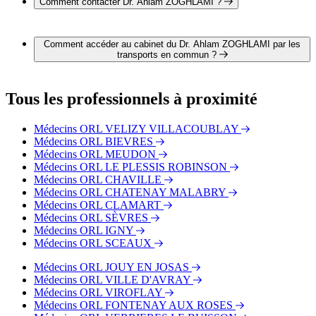
Comment contacter Dr. Ahlam ZOGHLAMI ?
Il est possible de contacter Dr. Ahlam ZOGHLAMI par
téléphone au 01 41 28 10 02.
Comment accéder au cabinet du Dr. Ahlam ZOGHLAMI par les
transports en commun ?
Le cabinet du Dr. Ahlam ZOGHLAMI est situé à proximité
des arrêts suivants :
Tous les professionnels à proximité
Bus - Morane
Bus - Le Lac
Médecins ORL VELIZY VILLACOUBLAY
Bus - Tapis Vert
Médecins ORL BIEVRES
Tram - Meudon-la-Forêt
Médecins ORL MEUDON
Tram - Georges Pompidou
Médecins ORL LE PLESSIS ROBINSON
Tram - Georges Millandy
Médecins ORL CHAVILLE
Médecins ORL CHATENAY MALABRY
Médecins ORL CLAMART
Médecins ORL SÈVRES
Médecins ORL IGNY
Médecins ORL SCEAUX
Médecins ORL JOUY EN JOSAS
Médecins ORL VILLE D'AVRAY
Médecins ORL VIROFLAY
Médecins ORL FONTENAY AUX ROSES