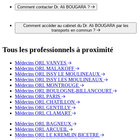
75015 PARIS
Comment contacter Dr. Ali BOUGARA ?
Il est possible de contacter Dr. Ali BOUGARA par téléphone
au 01 45 32 08 11.
Comment accéder au cabinet du Dr. Ali BOUGARA par les
transports en commun ?
Le cabinet du Dr. Ali BOUGARA est situé à proximité des
arrêts suivants :
Tous les professionnels à proximité
Bus - Cambronne - Lecourbe
Bus - Cambronne - Vaugirard
Médecins ORL VANVES
Bus - Miollis
Médecins ORL MALAKOFF
Métro - Vaugirard
Médecins ORL ISSY LE MOULINEAUX
Médecins ORL ISSY LES MOULINEAUX
Médecins ORL MONTROUGE
Médecins ORL BOULOGNE-BILLANCOURT
Médecins ORL PARIS
Médecins ORL CHATILLON
Médecins ORL GENTILLY
Médecins ORL CLAMART
Médecins ORL BAGNEUX
Médecins ORL ARCUEIL
Médecins ORL LE KREMLIN BICETRE