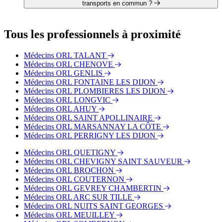
Dr. Marie-Hortense SONNET
transports en commun ?
Dr. Pierre-Jean FOURCROY
Dr. Cécile BADET
Le cabinet du Dr. Clara NEUWIRTH est situé à proximité des
arrêts suivants :
Tous les professionnels à proximité
Bus - SNCF Vincenot
Bus - Albert 1er
Médecins ORL TALANT
Bus - Avenue du Lac
Médecins ORL CHENOVE
Tram - 1er Mai
Médecins ORL GENLIS
Tram - Jaurès
Médecins ORL FONTAINE LES DIJON
Médecins ORL PLOMBIERES LES DIJON
Médecins ORL LONGVIC
Médecins ORL AHUY
Médecins ORL SAINT APOLLINAIRE
Médecins ORL MARSANNAY LA CÔTE
Médecins ORL PERRIGNY LES DIJON
Médecins ORL QUETIGNY
Médecins ORL CHEVIGNY SAINT SAUVEUR
Médecins ORL BROCHON
Médecins ORL COUTERNON
Médecins ORL GEVREY CHAMBERTIN
Médecins ORL ARC SUR TILLE
Médecins ORL NUITS SAINT GEORGES
Médecins ORL MEUILLEY