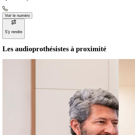
Voir le numéro
S'y rendre
Les audioprothésistes à proximité