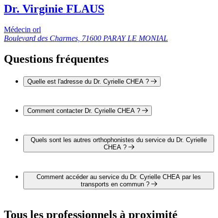
Dr. Virginie FLAUS
Médecin orl
Boulevard des Charmes, 71600 PARAY LE MONIAL
Questions fréquentes
Quelle est l'adresse du Dr. Cyrielle CHEA ?
L'adresse du Dr. Cyrielle CHEA est Boulevard des Charmes
71600 PARAY LE MONIAL
Comment contacter Dr. Cyrielle CHEA ?
Il est possible de contacter Dr. Cyrielle CHEA par téléphone
au 03 85 81 80 00.
Quels sont les autres orthophonistes du service du Dr. Cyrielle
CHEA ?
4 autres orthophonistes exercent également dans le service du
Dr. Cyrielle CHEA :
Comment accéder au service du Dr. Cyrielle CHEA par les
Dr. Damien LE PENNEC
transports en commun ?
Dr. Nora MOUACI
Dr. Samir MEDJOUB
Le service du Dr. Cyrielle CHEA est situé à proximité des
Dr. Virginie FLAUS
arrêts suivants :
Tous les professionnels à proximité