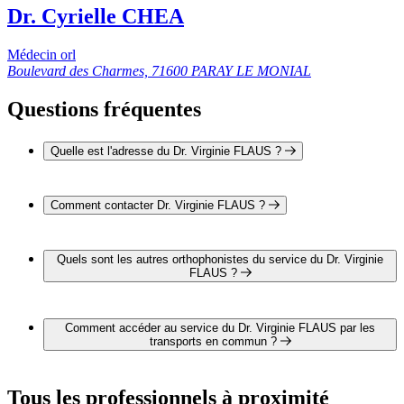
Dr. Cyrielle CHEA
Médecin orl
Boulevard des Charmes, 71600 PARAY LE MONIAL
Questions fréquentes
Quelle est l'adresse du Dr. Virginie FLAUS ?
L'adresse du Dr. Virginie FLAUS est Boulevard des Charmes
71600 PARAY LE MONIAL
Comment contacter Dr. Virginie FLAUS ?
Il est possible de contacter Dr. Virginie FLAUS par téléphone
au 03 85 81 80 00.
Quels sont les autres orthophonistes du service du Dr. Virginie
FLAUS ?
4 autres orthophonistes exercent également dans le service du
Dr. Virginie FLAUS :
Comment accéder au service du Dr. Virginie FLAUS par les
Dr. Damien LE PENNEC
transports en commun ?
Dr. Nora MOUACI
Dr. Samir MEDJOUB
Le service du Dr. Virginie FLAUS est situé à proximité des
Dr. Cyrielle CHEA
arrêts suivants :
Tous les professionnels à proximité