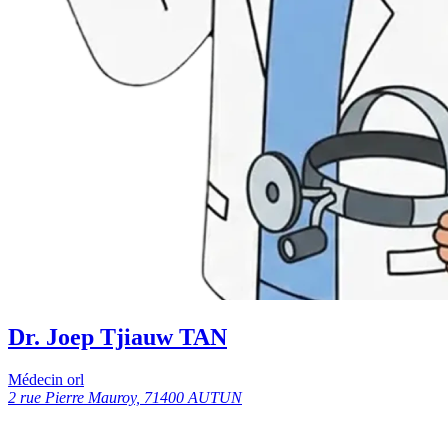
Dr. Joep Tjiauw TAN
Médecin orl
2 rue Pierre Mauroy, 71400 AUTUN