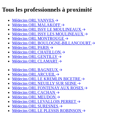
Dr. François MEAU
Le cabinet du Dr. Eliezer BENSIMHON est situé à proximité
des arrêts suivants :
Tous les professionnels à proximité
Bus - Cambronne - Lecourbe
Bus - Cambronne - Vaugirard
Médecins ORL VANVES
Bus - Miollis
Médecins ORL MALAKOFF
Métro - Vaugirard
Médecins ORL ISSY LE MOULINEAUX
Médecins ORL ISSY LES MOULINEAUX
Médecins ORL MONTROUGE
Médecins ORL BOULOGNE-BILLANCOURT
Médecins ORL PARIS
Médecins ORL CHATILLON
Médecins ORL GENTILLY
Médecins ORL CLAMART
Médecins ORL BAGNEUX
Médecins ORL ARCUEIL
Médecins ORL LE KREMLIN BICETRE
Médecins ORL NEUILLY SUR SEINE
Médecins ORL FONTENAY AUX ROSES
Médecins ORL CACHAN
Médecins ORL MEUDON
Médecins ORL LEVALLOIS PERRET
Médecins ORL SURESNES
Médecins ORL LE PLESSIS ROBINSON