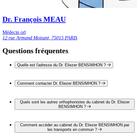
Dr. François MEAU
Médecin orl
12 rue Armand Moisant, 75015 PARIS
Questions fréquentes
Quelle est l'adresse du Dr. Eliezer BENSIMHON ?
L'adresse du Dr. Eliezer BENSIMHON est 12 rue Armand
Moisant 75015 PARIS
Comment contacter Dr. Eliezer BENSIMHON ?
Il est possible de contacter Dr. Eliezer BENSIMHON par
téléphone au 01 46 49 11 15.
Quels sont les autres orthophonistes du cabinet du Dr. Eliezer
BENSIMHON ?
3 autres orthophonistes exercent également dans le cabinet du
Dr. Eliezer BENSIMHON :
Comment accéder au cabinet du Dr. Eliezer BENSIMHON par
Dr. Alexandre-Claude TIMSIT
les transports en commun ?
Dr. François YVENER