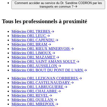
Madeleine 11000 CARCASSONNE
Comment accéder au service du Dr. Sandrine CODRON par les
transports en commun ?
Le service du Dr. Sandrine CODRON est situé à proximité
des arrêts suivants :
Tous les professionnels à proximité
Bus - Pont de la Paix
Bus - Le Palais
Médecins ORL TREBES
Bus - Gambetta-Jean Jaurès
Médecins ORL LEUC
Médecins ORL CAPENDU
Médecins ORL BRAM
Médecins ORL RIEUX MINERVOIS
Médecins ORL LIMOUX
Médecins ORL MAZAMET
Médecins ORL SAINT AMANS SOULT
Médecins ORL AUSSILLON
Médecins ORL BOUT DU PONT DE L'ARN
Médecins ORL LEZIGNAN CORBIERES
Médecins ORL CASTELNAUDARY
Médecins ORL LABRUGUIERE
Médecins ORL CHALABRE
Médecins ORL REVEL
Médecins ORL QUILLAN
Médecins ORL MIREPOIX